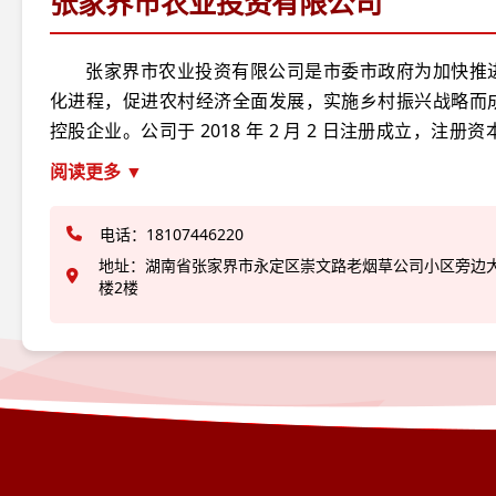
张家界市农业投资有限公司
张家界市农业投资有限公司是市委市政府为加快推
化进程，促进农村经济全面发展，实施乡村振兴战略而
控股企业。公司于 2018 年 2 月 2 日注册成立，注册资
业务涵盖农业投资与开 发、农业融资租赁、农业项目建
阅读更多 ▼
农村服务业、农产品加工、乡村旅游开发和美丽乡村建
现代仓储物流等领域。 公司主要立足“三农”、服务“三农”
电话：18107446220
围绕张家界全域农业产业发展，通过市场化运营，推动
地址：湖南省张家界市永定区崇文路老烟草公司小区旁边
链补链强链，打通供应链，推动“张品出张”。公司按照市
楼2楼
部署，秉承“平台＋实业”、“功能性＋效益性”的经营理
四个资源整合（政府资源、政策资源、自然和生产资源
源）为手段，纵深推进“农产品集采集配示范、“张品出张
服务”三大业务板块，为推动张家界传统农业向现代农业
张家界由农业大市向农业强市跨越发展而不懈努力！